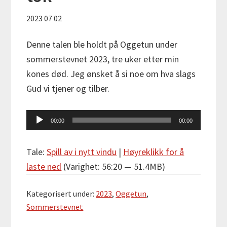
2023 07 02
Denne talen ble holdt på Oggetun under
sommerstevnet 2023, tre uker etter min
kones død. Jeg ønsket å si noe om hva slags
Gud vi tjener og tilber.
Lydavspiller
00:00
00:00
Tale:
Spill av i nytt vindu
|
Høyreklikk for å
laste ned
(Varighet: 56:20 — 51.4MB)
Kategorisert under:
2023
,
Oggetun
,
Sommerstevnet