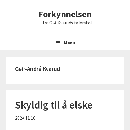
Hopp
Hopp
Hopp
Forkynnelsen
til
til
til
primær
hovedinnhold
bunntekst
.... fra G-A Kvaruds talerstol
menyen
Menu
Geir-André Kvarud
Skyldig til å elske
2024 11 10