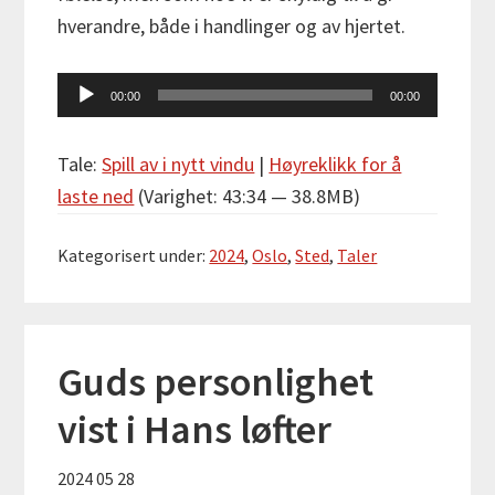
hverandre, både i handlinger og av hjertet.
Lydavspiller
00:00
00:00
Tale:
Spill av i nytt vindu
|
Høyreklikk for å
laste ned
(Varighet: 43:34 — 38.8MB)
Kategorisert under:
2024
,
Oslo
,
Sted
,
Taler
Guds personlighet
vist i Hans løfter
2024 05 28