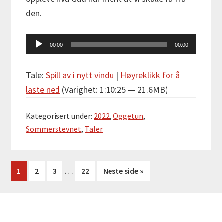
den.
Lydavspiller
00:00
00:00
Tale:
Spill av i nytt vindu
|
Høyreklikk for å
laste ned
(Varighet: 1:10:25 — 21.6MB)
Kategorisert under:
2022
,
Oggetun
,
Sommerstevnet
,
Taler
Interim
…
Side
Side
Side
Side
1
2
3
22
Neste side »
pages
omitted